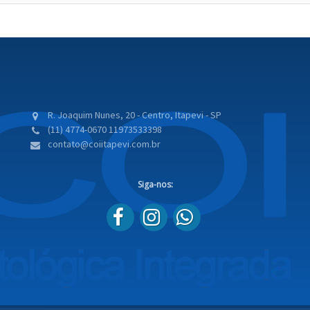
R. Joaquim Nunes, 20 - Centro, Itapevi - SP
(11) 4774-0670
11973533398
contato@coiitapevi.com.br
Siga-nos: